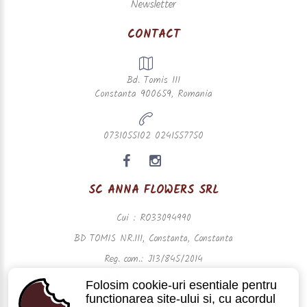
Newsletter
CONTACT
Bd. Tomis 111
Constanta 900659, Romania
0731055102 0241557750
SC ANNA FLOWERS SRL
Cui : RO33094990
BD TOMIS NR.111, Constanta, Constanta
Reg. com.: J13/845/2014
Plata securizata prin visa
Folosim cookie-uri esentiale pentru
functionarea site-ului si, cu acordul